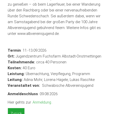
zu genießen – ob beim Lagerfeuer, bei einer Wanderung
über den Raichberg oder bei einer nervenaufreibenden
Runde Schwedenschach. Sei außerdem dabei, wenn wir
am Samstagabend bei der großen Party die 100 Jahre
Albvereinsjugend gebührend feiern. Weitere Infos gibt es
unter www.albvereinsjugend.de.
Termin
: 11.-13.09.2026
Ort:
Jugendzentrum Fuchsfarm Albstadt-Onstmettingen
Teilnehmende:
circa 40 Personen
Kosten:
40 Euro
Leistung:
Übernachtung, Verpflegung, Programm
Leitung:
Adina Mohr, Lorena Hägele, Lukas Raschke
Veranstaltet von:
Schwäbische Albvereinsjugend
Anmeldeschluss
: 09.08.2026
Hier gehts zur
Anmeldung
.
Zurück