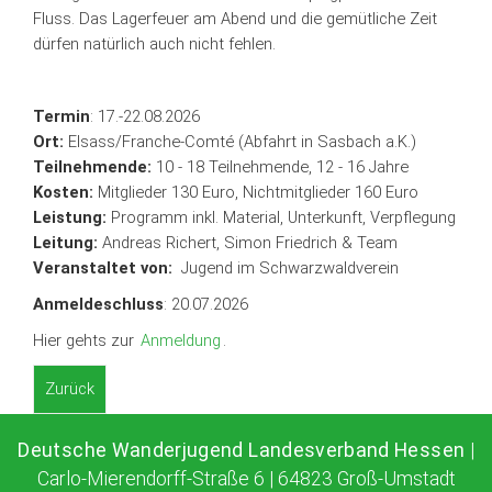
Fluss. Das Lagerfeuer am Abend und die gemütliche Zeit
dürfen natürlich auch nicht fehlen.
Termin
: 17.-22.08.2026
Ort:
Elsass/Franche-Comté (Abfahrt in Sasbach a.K.)
Teilnehmende:
10 - 18 Teilnehmende, 12 - 16 Jahre
Kosten:
Mitglieder 130 Euro, Nichtmitglieder 160 Euro
Leistung:
Programm inkl. Material, Unterkunft, Verpflegung
Leitung:
Andreas Richert, Simon Friedrich & Team
Veranstaltet von:
Jugend im Schwarzwaldverein
Anmeldeschluss
: 20.07.2026
Hier gehts zur
Anmeldung
.
Zurück
Deutsche Wanderjugend Landesverband Hessen
|
Carlo-Mierendorff-Straße 6 | 64823 Groß-Umstadt