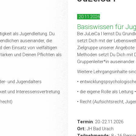
20.11.2026
Basiswissen für Ju
igkeit als Jugendleitung. Du
Bei JuLeiCa I lernst Du Grund
endlichen auseinander, die
setzt Dich mit der Lebenswel
 den Einsatz von vielfältigen
Zielgruppe unserer Angebote s
tärken und Deinen Pflichten als
Methoden setzt Du Dich mit De
Gruppenleiter*in auseinander.
Weitere Lehrgangsinhalte sind
er- und Jugendalters
• entwicklungspsychologische
hkeit und Interessensvertretung
• die eigene Rolle als Leitung
frecht)
• Recht (Aufsichtsrecht, Juge
Termin
: 20.-22.11.2026
Ort:
JH Bad Urach
Teilnehmende:
8 - 16 Perso