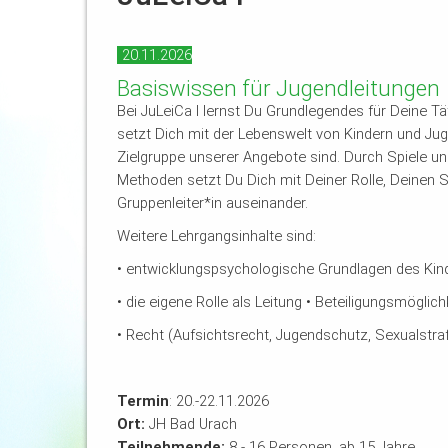
20.11.2026
Basiswissen für Jugendleitungen
Bei JuLeiCa I lernst Du Grundlegendes für Deine Tät
setzt Dich mit der Lebenswelt von Kindern und Jug
Zielgruppe unserer Angebote sind. Durch Spiele und
Methoden setzt Du Dich mit Deiner Rolle, Deinen S
Gruppenleiter*in auseinander.
Weitere Lehrgangsinhalte sind:
• entwicklungspsychologische Grundlagen des Kind
• die eigene Rolle als Leitung • Beteiligungsmöglic
• Recht (Aufsichtsrecht, Jugendschutz, Sexualstra
Termin
: 20.-22.11.2026
Ort:
JH Bad Urach
Teilnehmende:
8 - 16 Personen, ab 15 Jahre