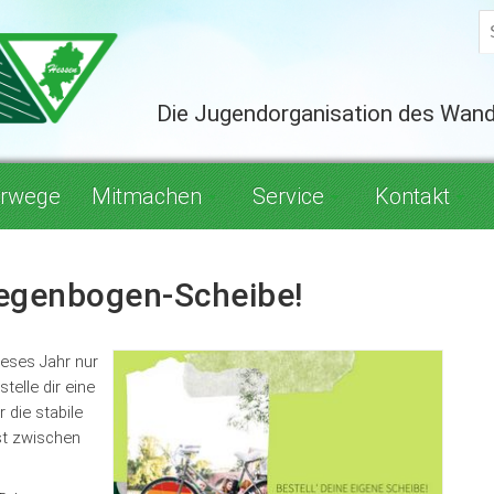
Die Jugendorganisation des Wan
rwege
Mitmachen
Service
Kontakt
Regenbogen-Scheibe!
ieses Jahr nur
telle dir eine
 die stabile
st zwischen