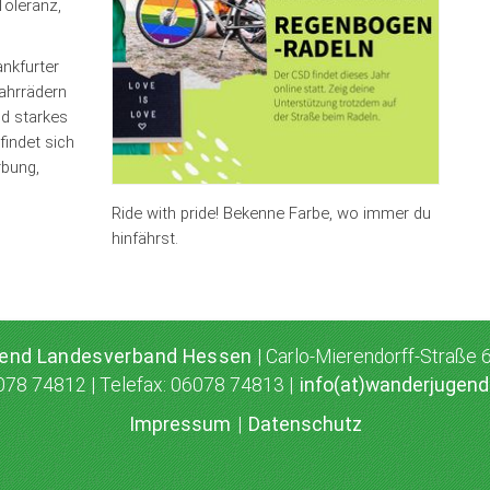
Toleranz,
ankfurter
Fahrrädern
nd starkes
indet sich
rbung,
Ride with pride! Bekenne Farbe, wo immer du
hinfährst.
gend Landesverband Hessen
| Carlo-Mierendorff-Straße
078 74812 | Telefax: 06078 74813 |
info(at)wanderjugen
Impressum
|
Datenschutz