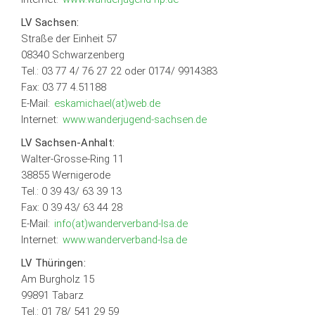
LV Sachsen:
Straße der Einheit 57
08340 Schwarzenberg
Tel.: 03 77 4/ 76 27 22 oder 0174/ 9914383
Fax: 03 77 4.51188
E-Mail:
eskamichael(at)web.de
Internet:
www.wanderjugend-sachsen.de
LV Sachsen-Anhalt:
Walter-Grosse-Ring 11
38855 Wernigerode
Tel.: 0 39 43/ 63 39 13
Fax: 0 39 43/ 63 44 28
E-Mail:
info(at)wanderverband-lsa.de
Internet:
www.wanderverband-lsa.de
LV Thüringen:
Am Burgholz 15
99891 Tabarz
Tel.: 01 78/ 541 29 59