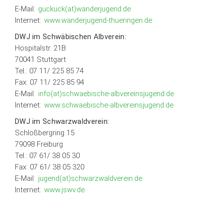
E-Mail:
guckuck(at)wanderjugend.de
Internet:
www.wanderjugend-thueringen.de
DWJ im Schwäbischen Albverein:
Hospitalstr. 21B
70041 Stuttgart
Tel.: 07 11/ 225 85 74
Fax: 07 11/ 225 85 94
E-Mail:
info(at)schwaebische-albvereinsjugend.de
Internet:
www.schwaebische-albvereinsjugend.de
DWJ im Schwarzwaldverein:
Schloßbergring 15
79098 Freiburg
Tel.: 07 61/ 38 05 30
Fax: 07 61/ 38 05 320
E-Mail:
jugend(at)schwarzwaldverein.de
Internet:
www.jswv.de