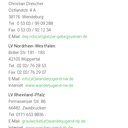
Christian Drescher
Ostlandstr. 4 A
38176 Wendeburg
Tel.: 0 53 03 / 99 09 288
Fax: 0 53 03 / 92 12 34
E-Mail:
dwj-nds(at)glatzer-gebirgsverein.de
LV Nordrhein-Westfalen:
Briller Str. 181 - 183
42105 Wuppertal
Tel.: 02 02/ 76 28 53
Fax: 02 02/ 76 29 07
E-Mail:
info(at)wanderjugend-nw.de
Internet:
www.wanderjugend-nw.de
LV Rheinland-Pfalz:
Pirmasenser Str. 86
66482 Zweibrücken
Tel. 0171 653 8836
E-Mail:
grauwickel(at)wanderjugend-rlp.de
Internet:
www.wanderjugend-rlp.de