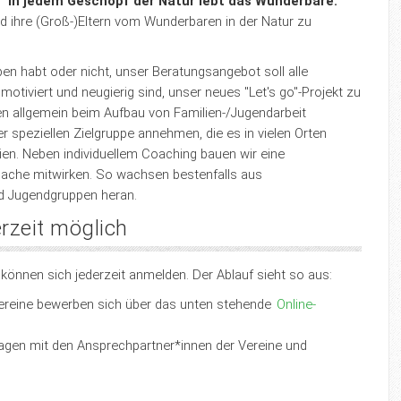
 "
In jedem Geschöpf der Natur lebt das Wunderbare."
nd ihre (Groß-)Eltern vom Wunderbaren in der Natur zu
ppen habt oder nicht, unser Beratungsangebot soll alle
otiviert und neugierig sind, unser neues "Let's go"-Projekt zu
n allgemein beim Aufbau von Familien-/Jugendarbeit
 speziellen Zielgruppe annehmen, die es in vielen Orten
lien. Neben individuellem Coaching bauen wir eine
n Sache mitwirken. So wachsen bestenfalls aus
nd Jugendgruppen heran.
erzeit möglich
 können sich jederzeit anmelden. Der Ablauf sieht so aus:
ereine bewerben sich über das unten stehende
Online-
ragen mit den Ansprechpartner*innen der Vereine und