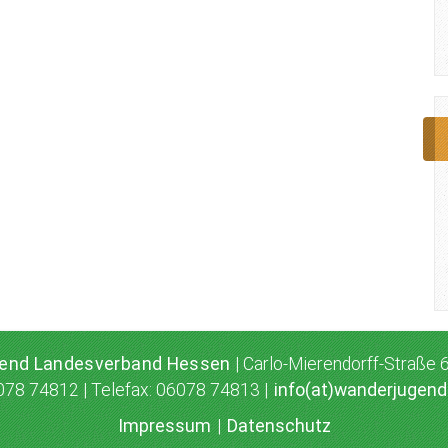
gend Landesverband Hessen
| Carlo-Mierendorff-Straße
078 74812 | Telefax: 06078 74813 |
info(at)wanderjugen
Impressum
|
Datenschutz