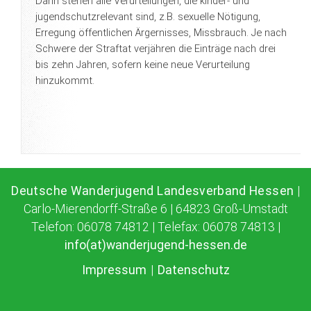
Darin stehen alle Verurteilungen, die kinder- und
jugendschutzrelevant sind, z.B. sexuelle Nötigung,
Erregung öffentlichen Ärgernisses, Missbrauch. Je nach
Schwere der Straftat verjähren die Einträge nach drei
bis zehn Jahren, sofern keine neue Verurteilung
hinzukommt.
Deutsche Wanderjugend Landesverband Hessen
|
Carlo-Mierendorff-Straße 6 | 64823 Groß-Umstadt
Telefon: 06078 74812 | Telefax: 06078 74813 |
info(at)wanderjugend-hessen.de
Impressum
|
Datenschutz